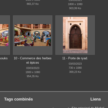
865,37 Ko
1800 x 1080
903,99 Ko
 souks
10 - Commerce des herbes
11 - Porte de ryad.
et épices
03/03/2023
730 x 1080
03/03/2023
369,23 Ko
1800 x 1080
954,35 Ko
Tags combinés
Liens