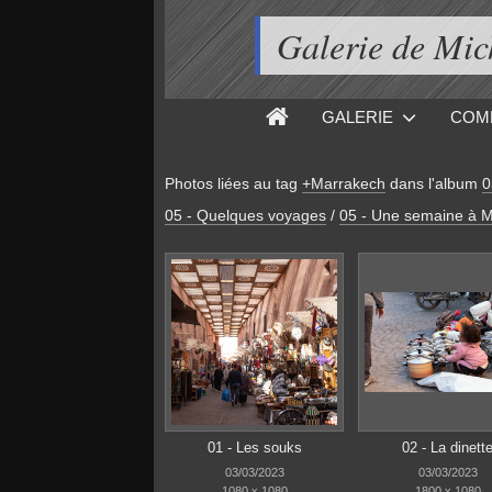
Galerie de M
GALERIE
COM
Photos liées au tag
+Marrakech
dans l'album
0
05 - Quelques voyages
/
05 - Une semaine à M
01 - Les souks
02 - La dinett
03/03/2023
03/03/2023
1080 x 1080
1800 x 1080