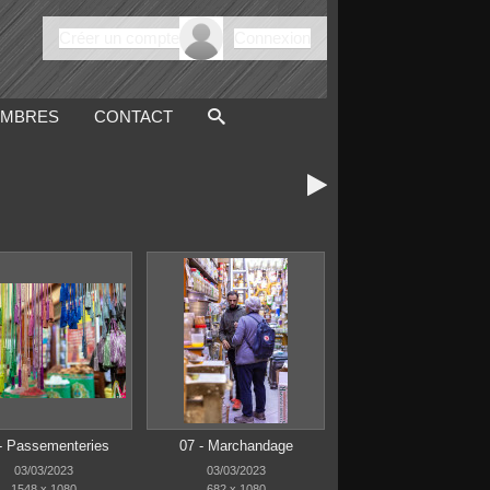
Créer un compte
Connexion
MBRES
CONTACT

- Passementeries
07 - Marchandage
03/03/2023
03/03/2023
1548 x 1080
682 x 1080