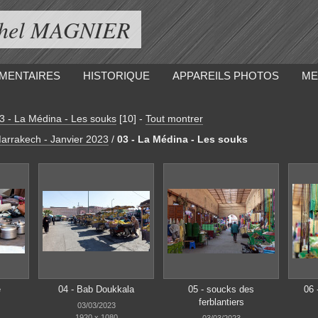
ichel MAGNIER
MENTAIRES
HISTORIQUE
APPAREILS PHOTOS
ME
3 - La Médina - Les souks
[10]
-
Tout montrer
arrakech - Janvier 2023
/
03 - La Médina - Les souks
e
04 - Bab Doukkala
05 - soucks des
06 
ferblantiers
03/03/2023
1920 x 1080
03/03/2023