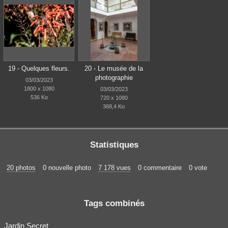
19 - Quelques fleurs.
20 - Le musée de la
photographie
03/03/2023
1800 x 1080
03/03/2023
536 Ko
720 x 1080
368,4 Ko
Statistiques
20 photos
0 nouvelle photo
7 178 vues
0 commentaire
0 vote
Tags combinés
Jardin Secret