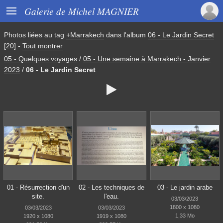

Galerie de Michel MAGNIER
Photos liées au tag
+Marrakech
dans l'album
06 - Le Jardin Secret
[20]
-
Tout montrer
05 - Quelques voyages
/
05 - Une semaine à Marrakech - Janvier
2023
/
06 - Le Jardin Secret

01 - Résurrection d'un
02 - Les techniques de
03 - Le jardin arabe
site.
l'eau.
03/03/2023
1800 x 1080
03/03/2023
03/03/2023
1,33 Mo
1920 x 1080
1919 x 1080