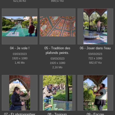
621,56 Ko
899,57 Ko
04 - Je vole !
05 - Tradition des
06 - Jouer dans l'eau
plafonds peints.
03/03/2023
03/03/2023
1920 x 1080
722 x 1080
03/03/2023
1,46 Mo
682,67 Ko
1920 x 1080
2,16 Mo
07 - Et photographier
08 - Toujours
09 - Encore