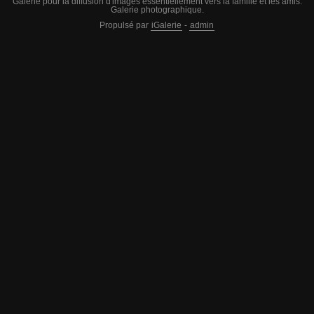
Galerie pour la diffusion d'images essentiellement vers la famille et les amis.
Galerie photographique.
Propulsé par
iGalerie
-
admin