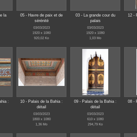
e la
05 - Havre de paix et de
03 - La grande cour du
12 - 
sérénité
palais
03/03/2023
03/03/2023
1920 x 1080
1920 x 1080
920,02 Ko
1,03 Mo
ahia :
10 - Palais de la Bahia :
09 - Palais de la Bahia :
08 - 
détail
détail
03/03/2023
03/03/2023
1800 x 1080
610 x 1080
1,36 Mo
294,79 Ko