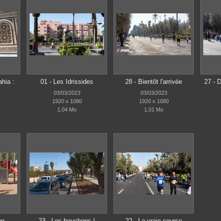
ahia :
01 - Les Idrissides
28 - Bientôt l'arrivée
27 - D
03/03/2023
03/03/2023
1920 x 1080
1920 x 1080
1,04 Mo
1,01 Mo
on
23 - Les bouchons !
22 - La vraie course