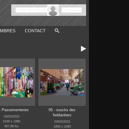
Créer un compte
Connexion
MBRES
CONTACT

- Passementeries
05 - soucks des
ferblantiers
03/03/2023
1548 x 1080
03/03/2023
907,88 Ko
1800 x 1080