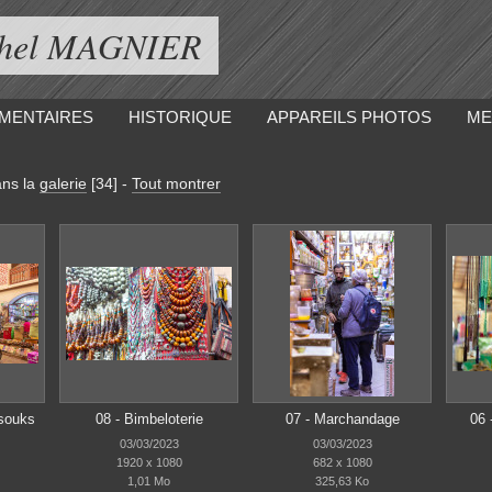
ichel MAGNIER
MENTAIRES
HISTORIQUE
APPAREILS PHOTOS
ME
ns la
galerie
[34]
-
Tout montrer
 souks
08 - Bimbeloterie
07 - Marchandage
06 
03/03/2023
03/03/2023
1920 x 1080
682 x 1080
1,01 Mo
325,63 Ko