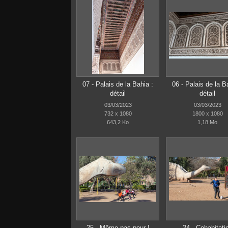
07 - Palais de la Bahia :
06 - Palais de la B
détail
détail
03/03/2023
03/03/2023
732 x 1080
1800 x 1080
643,2 Ko
1,18 Mo
25 - Même pas peur !
24 - Cohabitati