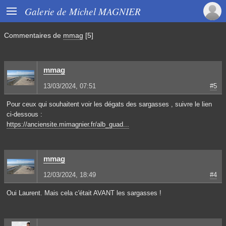

Galerie de Michel MAGNIER
Commentaires de
mmag
[5]
mmag
13/03/2024, 07:51
#5
Pour ceux qui souhaitent voir les dégats des sargasses , suivre le lien
ci-dessous :
https://anciensite.mimagnier.fr/alb_guad...
mmag
12/03/2024, 18:49
#4
Oui Laurent. Mais cela c'était AVANT les sargasses !