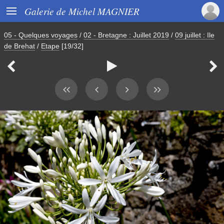

Galerie de Michel MAGNIER
05 - Quelques voyages
/
02 - Bretagne : Juillet 2019
/
09 juillet : Ile
de Brehat
/
Etape
[19/32]


