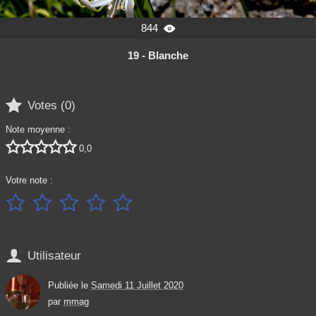
844

19 - Blanche

Votes (
0
)
Note moyenne :





0,0
Votre note :






Utilisateur
Publiée le
Samedi 11 Juillet 2020
par
mmag