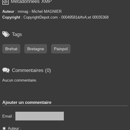

Métadonnées XMP
Auteur
: mmag - Michel MAGNIER
Copyright
: CopyrightDepot.com - 00049581&#xA;et 00035368

Tags
Brehat
Bretagne
Painpol

Commentaires (0)
Aucun commentaire.
Ajouter un commentaire
Email :
Auteur :