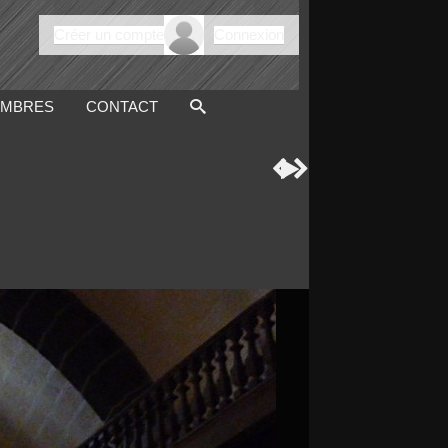
Créer un compte
Connexion
MBRES
CONTACT


