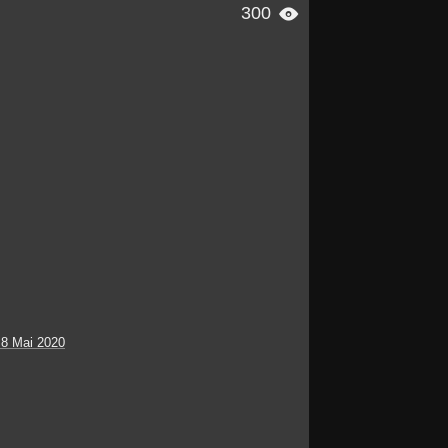
300

 8 Mai 2020