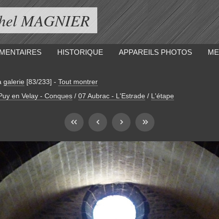
ichel MAGNIER
MENTAIRES
HISTORIQUE
APPAREILS PHOTOS
ME
a
galerie
[83/233]
-
Tout montrer
 Puy en Velay - Conques
/
07 Aubrac - L'Estrade
/
L'étape