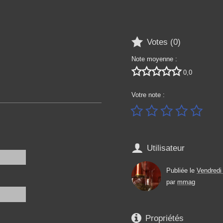

Votes (
0
)
Note moyenne :





0,0
Votre note :






Utilisateur
Publiée le
Vendredi
par
mmag

Propriétés