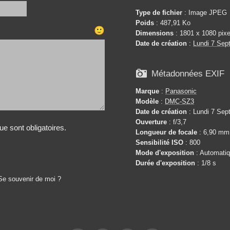
Type de fichier
: Image JPEG
Poids
: 487,91 Ko
🙂
Dimensions
: 1801 x 1080 pixe
Date de création
:
Lundi 7 Sep

Métadonnées EXIF
Marque
:
Panasonic
Modèle
:
DMC-SZ3
Date de création
: Lundi 7 Sep
Ouverture
: f/3,7
e sont obligatoires.
Longueur de focale
: 6,90 mm
Sensibilité ISO
: 800
Mode d'exposition
: Automati
Durée d'exposition
: 1/8 s
Se souvenir de moi ?