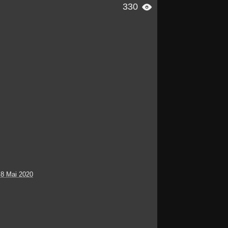
330

 8 Mai 2020