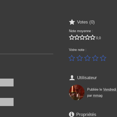

Votes (
0
)
Note moyenne :





0,0
Votre note :






Utilisateur
Publiée le
Vendredi
par
mmag

Propriétés