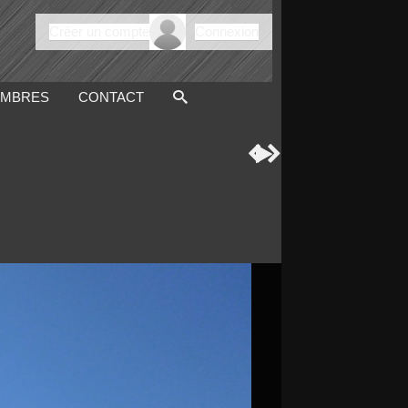
Créer un compte
Connexion
MBRES
CONTACT


