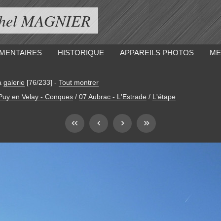
ichel MAGNIER
MENTAIRES
HISTORIQUE
APPAREILS PHOTOS
ME
a
galerie
[76/233]
-
Tout montrer
 Puy en Velay - Conques
/
07 Aubrac - L'Estrade
/
L'étape