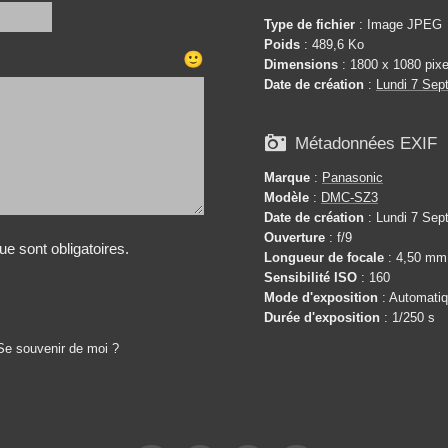
Type de fichier
: Image JPEG
Poids
: 489,6 Ko
🙂
Dimensions
: 1800 x 1080 pixe
Date de création
:
Lundi 7 Sep

Métadonnées EXIF
Marque
:
Panasonic
Modèle
:
DMC-SZ3
Date de création
: Lundi 7 Sep
Ouverture
: f/9
e sont obligatoires.
Longueur de focale
: 4,50 mm
Sensibilité ISO
: 160
Mode d'exposition
: Automati
Durée d'exposition
: 1/250 s
Se souvenir de moi ?