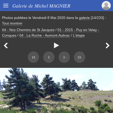

Galerie de Michel MAGNIER
Photos publiées le
Vendredi 8 Mai 2020
dans la
galerie
[14/233]
-
Tout montrer
04 - Nos Chemins de St Jacques
/
01 - 2015 - Puy en Velay -
Conques
/
04 : La Roche - Aumont-Aubrac
/
L'étape


