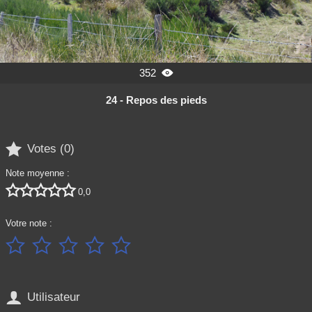
352

24 - Repos des pieds

Votes (
0
)
Note moyenne :





0,0
Votre note :






Utilisateur