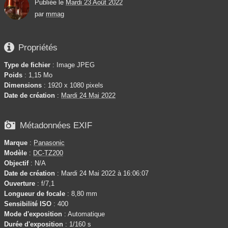
Publiée le
Mardi 23 Août 2022
par
mmag

Propriétés
Type de fichier
: Image JPEG
Poids
: 1,15 Mo
Dimensions
: 1920 x 1080 pixels
Date de création
:
Mardi 24 Mai 2022

Métadonnées EXIF
Marque
:
Panasonic
Modèle
:
DC-TZ200
Objectif
: N/A
Date de création
: Mardi 24 Mai 2022 à 16:06:07
Ouverture
: f/7,1
Longueur de focale
: 8,80 mm
Sensibilité ISO
: 400
Mode d'exposition
: Automatique
Durée d'exposition
: 1/160 s