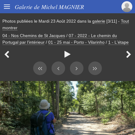

Galerie de Michel MAGNIER
Photos publiées le
Mardi 23 Août 2022
dans la
galerie
[3/11]
-
Tout
montrer
04 - Nos Chemins de St Jacques
/
07 - 2022 - Le chemin du
Portugal par l'intérieur
/
01 - 25 mai - Porto - Vilarinho
/
1 - L'étape


