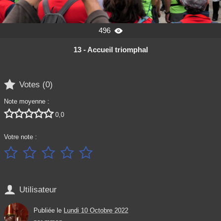
496

13 - Accueil triomphal

Votes (
0
)
Note moyenne :





0,0
Votre note :






Utilisateur
Publiée le
Lundi 10 Octobre 2022