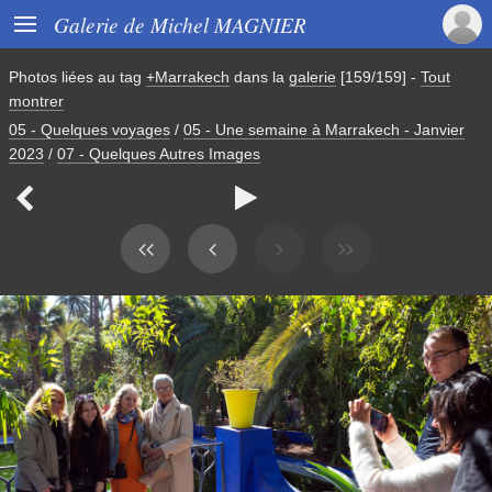

Galerie de Michel MAGNIER
Photos liées au tag
+Marrakech
dans la
galerie
[159/159]
-
Tout
montrer
05 - Quelques voyages
/
05 - Une semaine à Marrakech - Janvier
2023
/
07 - Quelques Autres Images

