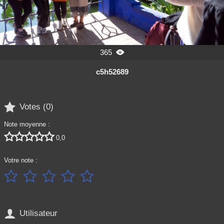
365

c5h52689

Votes (
0
)
Note moyenne :





0,0
Votre note :






Utilisateur