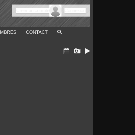
Créer un compte
Connexion
MBRES
CONTACT


