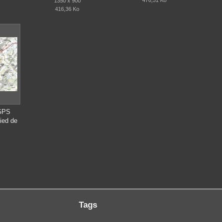
476,51 Ko
1350 x 900
416,36 Ko
 GPS
ied de
Tags