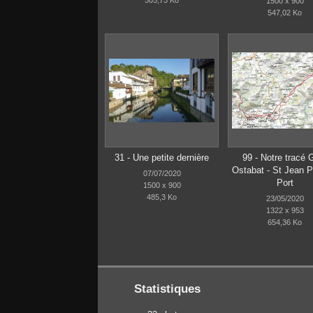
505,73 Ko
1500 x 900
547,02 Ko
31 - Une petite dernière
99 - Notre tracé
Ostabat - St Jean P
07/07/2020
Port
1500 x 900
485,3 Ko
23/05/2020
1322 x 953
654,36 Ko
Statistiques