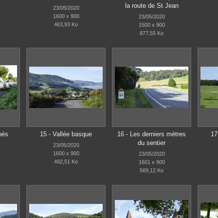
la route de St Jean
23/05/2020
1600 x 900
23/05/2020
463,93 Ko
1500 x 900
877,55 Ko
pés
15 - Vallée basque
16 - Les derniers mètres
17
du sentier
23/05/2020
1600 x 900
23/05/2020
492,51 Ko
1601 x 900
569,12 Ko