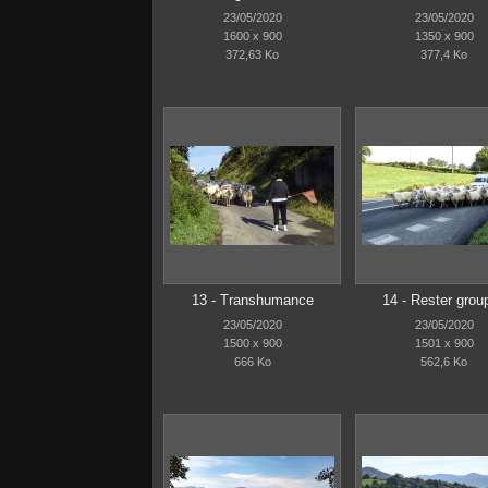
23/05/2020
23/05/2020
1600 x 900
1350 x 900
372,63 Ko
377,4 Ko
13 - Transhumance
14 - Rester grou
23/05/2020
23/05/2020
1500 x 900
1501 x 900
666 Ko
562,6 Ko