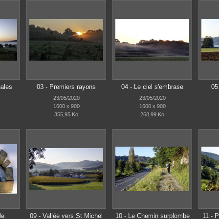
nales
03 - Premiers rayons
04 - Le ciel s'embrase
05
23/05/2020
23/05/2020
1600 x 900
1600 x 900
355,95 Ko
268,99 Ko
le
09 - Vallée vers St Michel
10 - Le Chemin surplombe
11 - P