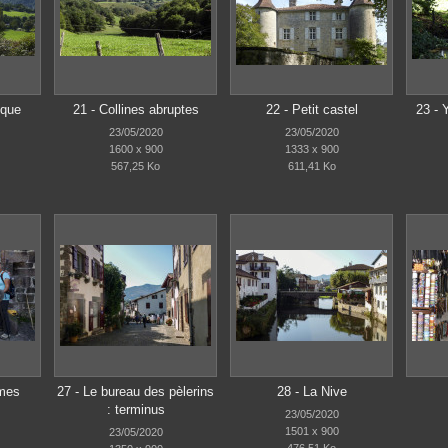
sque
21 - Collines abruptes
22 - Petit castel
23 - 
23/05/2020
23/05/2020
1600 x 900
1333 x 900
567,25 Ko
611,41 Ko
mes
27 - Le bureau des pèlerins
28 - La Nive
: terminus
23/05/2020
1501 x 900
23/05/2020