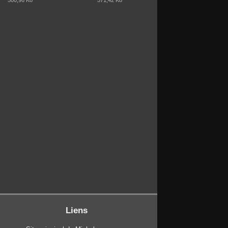
500,96 Ko
571,42 Ko
Liens