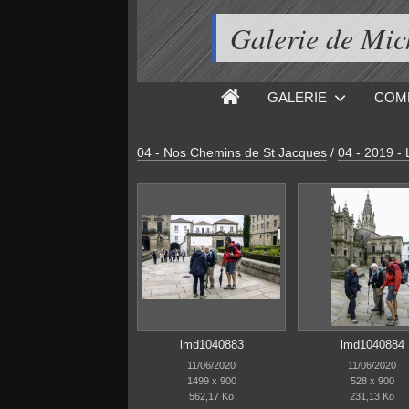
Galerie de M
GALERIE
COM
04 - Nos Chemins de St Jacques
/
04 - 2019 -
lmd1040883
lmd1040884
11/06/2020
11/06/2020
1499 x 900
528 x 900
562,17 Ko
231,13 Ko