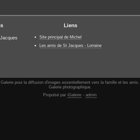
gs
Liens
Site principal de Michel
 Jacques
Les amis de St Jacques - Lorraine
Galerie pour la diffusion d'images essentiellement vers la famille et les amis.
Galerie photographique.
Propulsé par
iGalerie
-
admin