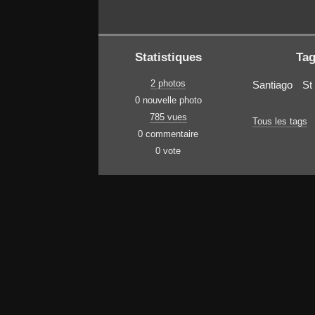
Statistiques
Ta
2 photos
Santiago
St
0 nouvelle photo
785 vues
Tous les tags
0 commentaire
0 vote