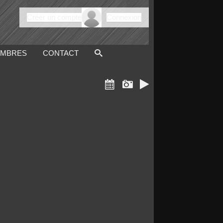
Créer un compte
Connexion
MBRES
CONTACT


