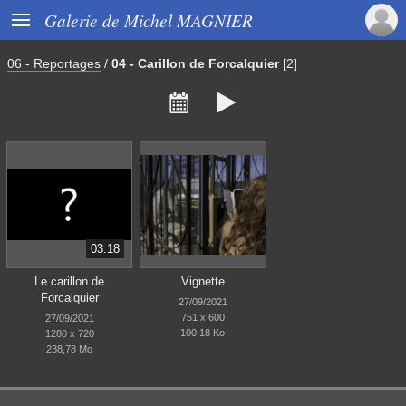

Galerie de Michel MAGNIER
06 - Reportages
/
04 - Carillon de Forcalquier
[2]


03:18
Le carillon de
Vignette
Forcalquier
27/09/2021
751 x 600
27/09/2021
100,18 Ko
1280 x 720
238,78 Mo