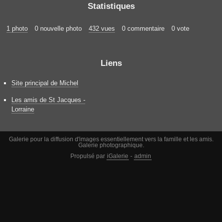
Statistiques
1 photo
0 nouvelle photo
432 vues
0 commentaire
0 vote
Liens
Site principal de Michel
Les amis de St Jacques -
Lorraine
Galerie pour la diffusion d'images essentiellement vers la famille et les amis.
Galerie photographique.
Propulsé par
iGalerie
-
admin