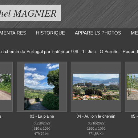
ichel MAGNIER
MENTAIRES
HISTORIQUE
APPAREILS PHOTOS
ME
Le chemin du Portugal par l'intérieur
/
08 - 1° Juin - O Porriño - Redond
e
03 - La plaine
04 - Au loin le chemin
05 
05/10/2022
05/10/2022
810 x 1080
1920 x 1080
479,79 Ko
771,56 Ko