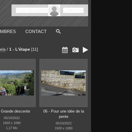
Créer un compte
Connexion
MBRES
CONTACT



ela
/
1 - L'étape
[11]
- Grande descente
06 - Pour une idée de la
pente
05/10/2022
1920 x 1080
05/10/2022
1,17 Mo
1920 x 1080