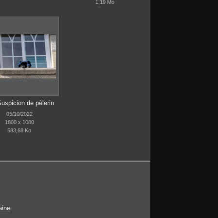
1,19 Mo
Suspicion de pèlerin
05/10/2022
1800 x 1080
583,68 Ko
aine