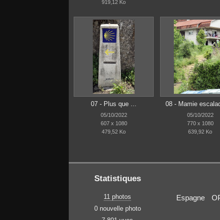
919,12 Ko
07 - Plus que ...
08 - Mamie escala
05/10/2022
05/10/2022
607 x 1080
770 x 1080
479,52 Ko
639,92 Ko
Statistiques
11 photos
Espagne
OP
0 nouvelle photo