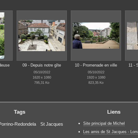
deuse
09 - Depuis notre gîte
10 - Promenade en ville
11 - 
05/10/2022
05/10/2022
1620 x 1080
1920 x 1080
795,31 Ko
823,35 Ko
Tags
Liens
Site principal de Michel
orrino-Redondela
St Jacques
Les amis de St Jacques - Lorr