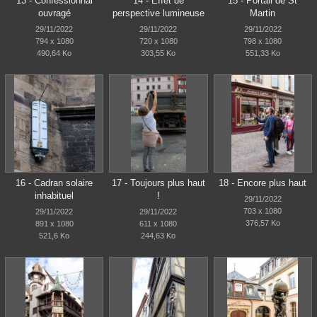
13 - Confessionnal
14 - Effet de
15 - Portail de St
ouvragé
perspective lumineuse
Martin
29/11/2022
29/11/2022
29/11/2022
794 x 1080
720 x 1080
798 x 1080
490,64 Ko
303,55 Ko
551,33 Ko
16 - Cadran solaire
17 - Toujours plus haut
18 - Encore plus haut
inhabituel
!
29/11/2022
703 x 1080
29/11/2022
29/11/2022
376,57 Ko
891 x 1080
611 x 1080
521,6 Ko
244,63 Ko