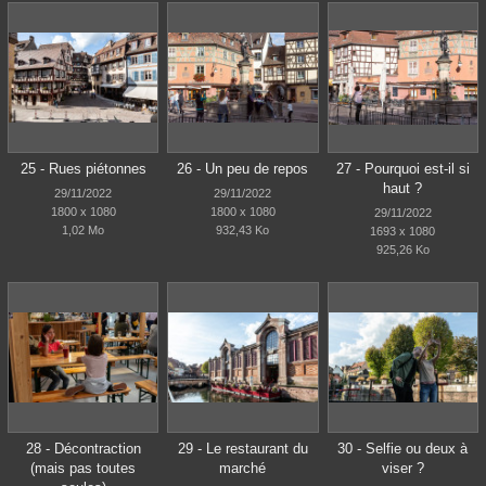
25 - Rues piétonnes
26 - Un peu de repos
27 - Pourquoi est-il si
haut ?
29/11/2022
29/11/2022
1800 x 1080
1800 x 1080
29/11/2022
1,02 Mo
932,43 Ko
1693 x 1080
925,26 Ko
28 - Décontraction
29 - Le restaurant du
30 - Selfie ou deux à
(mais pas toutes
marché
viser ?