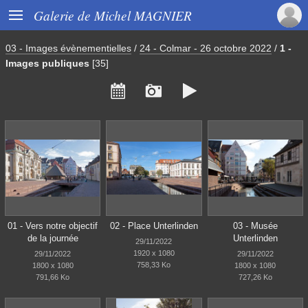

Galerie de Michel MAGNIER
03 - Images évènementielles
/
24 - Colmar - 26 octobre 2022
/
1 -
Images publiques
[35]



01 - Vers notre objectif
02 - Place Unterlinden
03 - Musée
de la journée
Unterlinden
29/11/2022
1920 x 1080
29/11/2022
29/11/2022
758,33 Ko
1800 x 1080
1800 x 1080
791,66 Ko
727,26 Ko