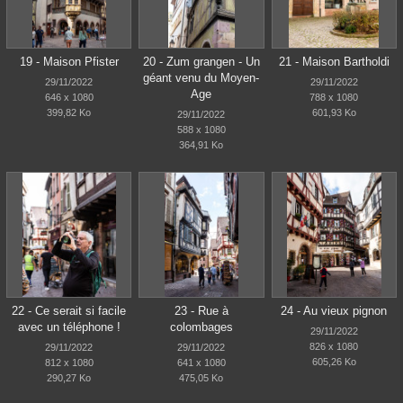
19 - Maison Pfister
20 - Zum grangen - Un
21 - Maison Bartholdi
géant venu du Moyen-
29/11/2022
29/11/2022
Age
646 x 1080
788 x 1080
399,82 Ko
601,93 Ko
29/11/2022
588 x 1080
364,91 Ko
22 - Ce serait si facile
23 - Rue à
24 - Au vieux pignon
avec un téléphone !
colombages
29/11/2022
826 x 1080
29/11/2022
29/11/2022
605,26 Ko
812 x 1080
641 x 1080
290,27 Ko
475,05 Ko