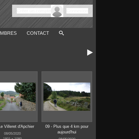
Créer un compte
Connexion
MBRES
CONTACT

Le Villeret d'Apchier
09 - Plus que 4 km pour
aujourd'hui
08/05/2020
1801 x 1080
08/05/2020