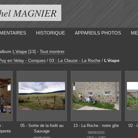
ichel MAGNIER
MENTAIRES
HISTORIQUE
APPAREILS PHOTOS
ME
'album
L'étape
[13]
-
Tout montrer
 Puy en Velay - Conques
/
03 : La Clauze - La Roche
/
L'étape
 :
05 - Sortie de la forêt au
13 - La Roche : notre gîte
02 - 
arpente
Sauvage
08/05/2020
1801 x 1080
08/05/2020