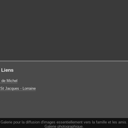
Liens
l de Michel
St Jacques - Lorraine
Galerie pour la diffusion d'images essentiellement vers la famille et les amis.
Galerie photographique.