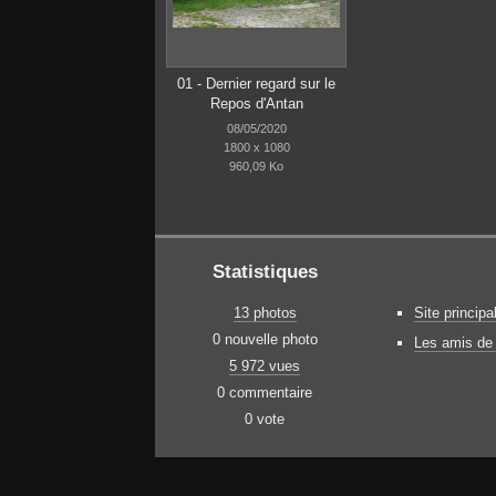
01 - Dernier regard sur le
Repos d'Antan
08/05/2020
1800 x 1080
960,09 Ko
Statistiques
13 photos
Site principa
0 nouvelle photo
Les amis de 
5 972 vues
0 commentaire
0 vote