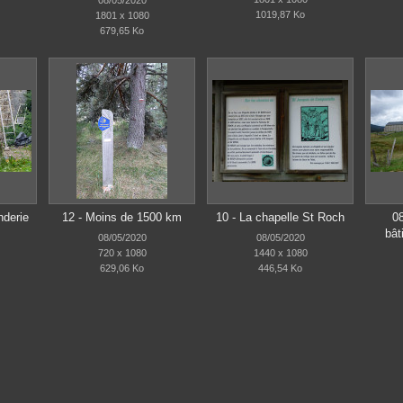
1019,87 Ko
1801 x 1080
679,65 Ko
nderie
12 - Moins de 1500 km
10 - La chapelle St Roch
0
bât
08/05/2020
08/05/2020
720 x 1080
1440 x 1080
629,06 Ko
446,54 Ko