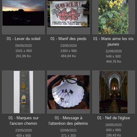
01 - Lever du soleil
01 - Manif des pieds
01 - Marie aime les iris
jaunes
09/05/2020
23/05/2020
1501 x 900
1350 x 900
11/06/2020
261,96 Ko
484,84 Ko
646 x 900
494,76 Ko
01 - Marques sur
01 - Message à
01 - Nef de l'église
l'ancien chemin
l'attention des pèlerins
19/05/2020
600 x 900
23/05/2020
02/08/2021
199,43 Ko
409 x 900
371 x 300