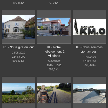
106,15 Ko
62,2 Ko
01 - Notre gîte du jour
01 - Notre
01 - Nous sommes
hébergement à
bien arrivés !
23/05/2020
Vilarinho
1243 x 900
11/06/2020
506,83 Ko
1793 x 858
24/08/2022
236,26 Ko
1920 x 1080
553,6 Ko