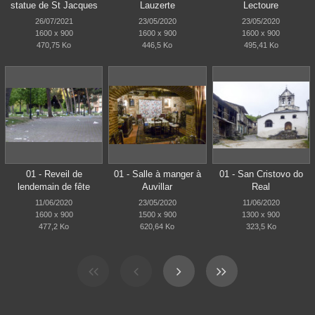
statue de St Jacques
Lauzerte
Lectoure
26/07/2021
23/05/2020
23/05/2020
1600 x 900
1600 x 900
1600 x 900
470,75 Ko
446,5 Ko
495,41 Ko
01 - Reveil de
01 - Salle à manger à
01 - San Cristovo do
lendemain de fête
Auvillar
Real
11/06/2020
23/05/2020
11/06/2020
1600 x 900
1500 x 900
1300 x 900
477,2 Ko
620,64 Ko
323,5 Ko