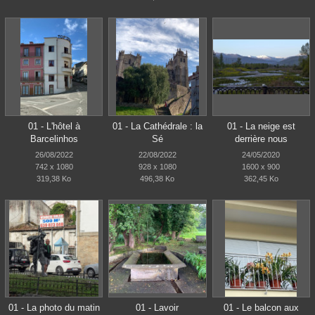
01 - L'hôtel à
01 - La Cathédrale : la
01 - La neige est
Barcelinhos
Sé
derrière nous
26/08/2022
22/08/2022
24/05/2020
742 x 1080
928 x 1080
1600 x 900
319,38 Ko
496,38 Ko
362,45 Ko
01 - La photo du matin
01 - Lavoir
01 - Le balcon aux