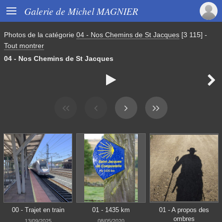

Galerie de Michel MAGNIER
Photos de la catégorie
04 - Nos Chemins de St Jacques
[3 115]
-
Tout montrer
04 - Nos Chemins de St Jacques


00 - Trajet en train
01 - 1435 km
01 - A propos des
ombres
13/09/2025
08/05/2020