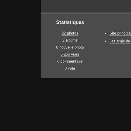
Statistiques
22 photos
Site principa
2 albums
Les amis de 
0 nouvelle photo
5 256 vues
0 commentaire
0 vote