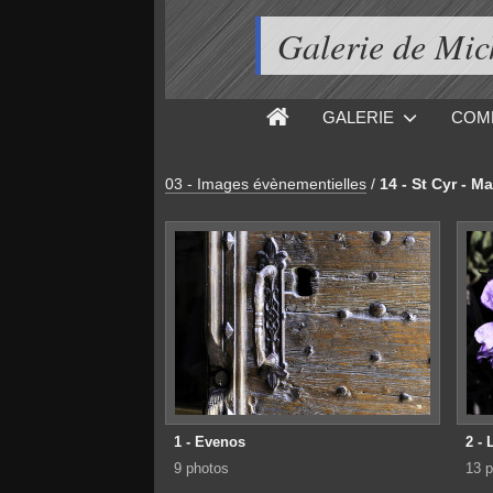
Galerie de M
GALERIE
COM
03 - Images évènementielles
/
14 - St Cyr - M
1 - Evenos
2 - 
9 photos
13 p