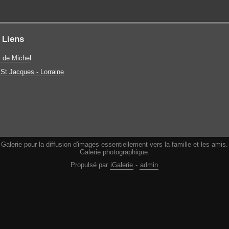
Liens
l de Michel
St Jacques - Lorraine
Galerie pour la diffusion d'images essentiellement vers la famille et les amis.
Galerie photographique.
Propulsé par
iGalerie
-
admin