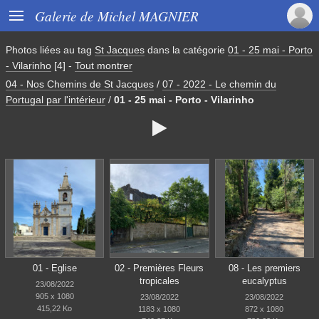

Galerie de Michel MAGNIER
Photos liées au tag
St Jacques
dans la catégorie
01 - 25 mai - Porto
- Vilarinho
[4]
-
Tout montrer
04 - Nos Chemins de St Jacques
/
07 - 2022 - Le chemin du
Portugal par l'intérieur
/
01 - 25 mai - Porto - Vilarinho

01 - Eglise
02 - Premières Fleurs
08 - Les premiers
tropicales
eucalyptus
23/08/2022
905 x 1080
23/08/2022
23/08/2022
415,22 Ko
1183 x 1080
872 x 1080