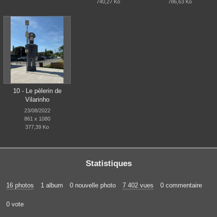
740,27 Ko
786,63 Ko
10 - Le pèlerin de
Vilarinho
23/08/2022
861 x 1080
377,39 Ko
Statistiques
16 photos
1 album
0 nouvelle photo
7 402 vues
0 commentaire
0 vote