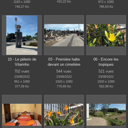
415,22 Ko
1183 x 1080
872 x 1080
740,27 Ko
786,63 Ko
10 - Le pèlerin de
03 - Première halte
06 - Encore les
Vilarinho
devant un cimetière
tropiques
702 vues
544 vues
521 vues
23/08/2022
23/08/2022
23/08/2022
861 x 1080
1920 x 1080
1920 x 1080
377,39 Ko
770,65 Ko
562,98 Ko