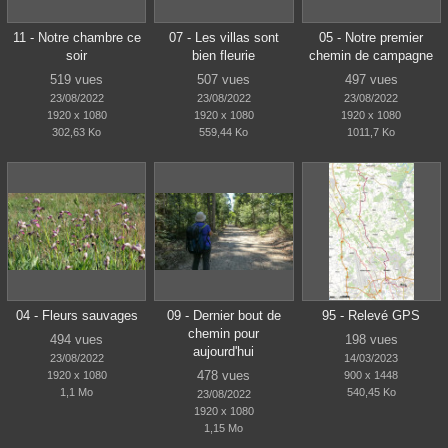
11 - Notre chambre ce
07 - Les villas sont
05 - Notre premier
soir
bien fleurie
chemin de campagne
519 vues
507 vues
497 vues
23/08/2022
23/08/2022
23/08/2022
1920 x 1080
1920 x 1080
1920 x 1080
302,63 Ko
559,44 Ko
1011,7 Ko
04 - Fleurs sauvages
09 - Dernier bout de
95 - Relevé GPS
chemin pour
494 vues
198 vues
aujourd'hui
23/08/2022
14/03/2023
478 vues
1920 x 1080
900 x 1448
1,1 Mo
540,45 Ko
23/08/2022
1920 x 1080
1,15 Mo