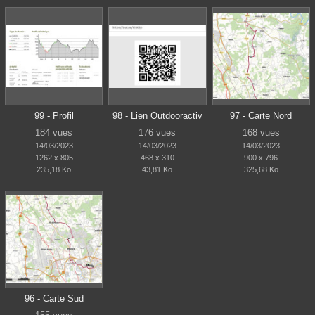
99 - Profil
98 - Lien Outdooractiv
97 - Carte Nord
184 vues
176 vues
168 vues
14/03/2023
14/03/2023
14/03/2023
1262 x 805
468 x 310
900 x 796
235,18 Ko
43,81 Ko
325,68 Ko
96 - Carte Sud