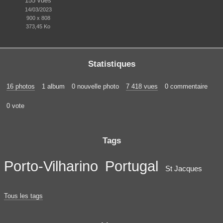
155 vues
14/03/2023
900 x 808
373,45 Ko
Statistiques
16 photos
1 album
0 nouvelle photo
7 418 vues
0 commentaire
0 vote
Tags
Porto-Vilharino
Portugal
St Jacques
Tous les tags