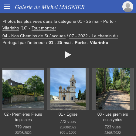

Galerie de Michel MAGNIER
Photos les plus vues dans la catégorie
01 - 25 mai - Porto -
Vilarinho
[16]
-
Tout montrer
04 - Nos Chemins de St Jacques
/
07 - 2022 - Le chemin du
Portugal par l'intérieur
/
01 - 25 mai - Porto - Vilarinho

02 - Premières Fleurs
01 - Eglise
08 - Les premiers
tropicales
eucalyptus
773 vues
779 vues
723 vues
23/08/2022
905 x 1080
23/08/2022
23/08/2022