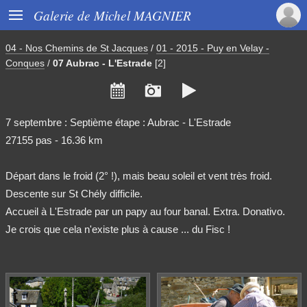

Galerie de Michel MAGNIER
04 - Nos Chemins de St Jacques
/
01 - 2015 - Puy en Velay -
Conques
/
07 Aubrac - L'Estrade
[2]



7 septembre : Septième étape : Aubrac - L'Estrade
27155 pas - 16.36 km
Départ dans le froid (2° !), mais beau soleil et vent très froid.
Descente sur St Chély difficile.
Accueil à L'Estrade par un papy au four banal. Extra. Donativo.
Je crois que cela n'existe plus à cause ... du Fisc !