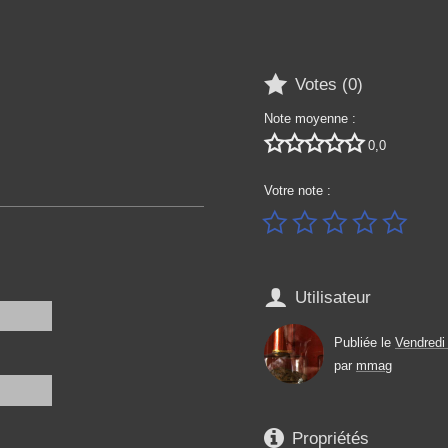

Votes (
0
)
Note moyenne :





0,0
Votre note :






Utilisateur
Publiée le
Vendredi
par
mmag

Propriétés