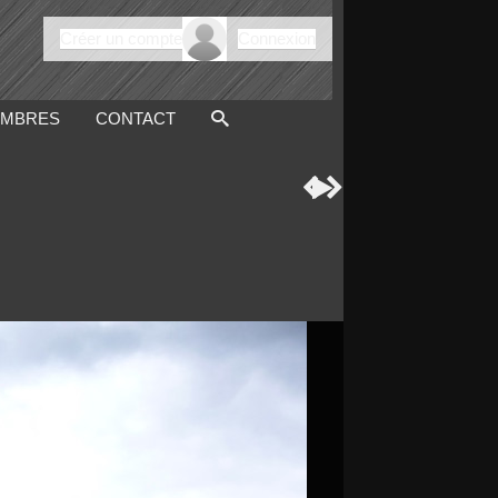
Créer un compte
Connexion
MBRES
CONTACT


