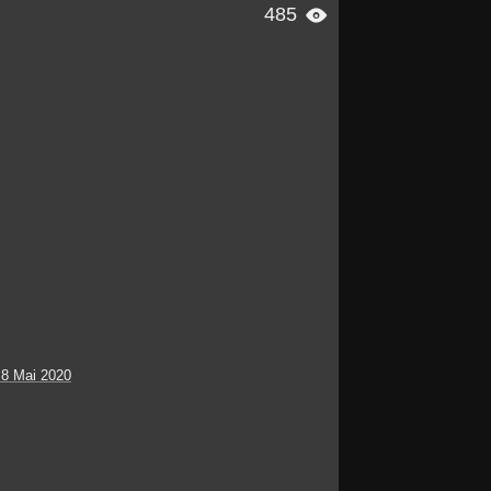
485

 8 Mai 2020