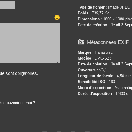
Type de fichier
: Image JPEG
Poids
: 739,77 Ko
🙂
Dimensions
: 1800 x 1080 pixe
Date de création
:
Jeudi 3 Sep

Métadonnées EXIF
Marque
:
Panasonic
Modèle
:
DMC-SZ3
Date de création
: Jeudi 3 Sep
Ouverture
: f/3,1
e sont obligatoires.
Longueur de focale
: 4,50 mm
Sensibilité ISO
: 160
Mode d'exposition
: Automati
Durée d'exposition
: 1/400 s
Se souvenir de moi ?