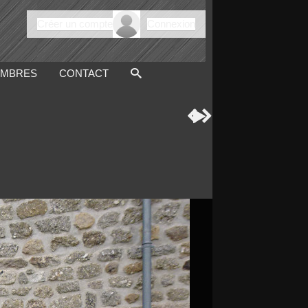
Créer un compte
Connexion
MBRES
CONTACT


