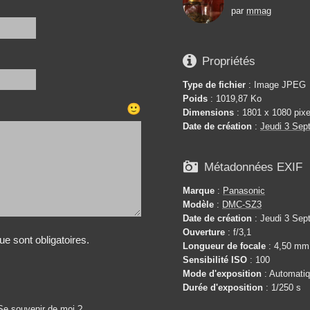
par
mmag

Propriétés
Type de fichier
: Image JPEG
Poids
: 1019,87 Ko
🙂
Dimensions
: 1801 x 1080 pixe
Date de création
:
Jeudi 3 Sep

Métadonnées EXIF
Marque
:
Panasonic
Modèle
:
DMC-SZ3
Date de création
: Jeudi 3 Sep
Ouverture
: f/3,1
e sont obligatoires.
Longueur de focale
: 4,50 mm
Sensibilité ISO
: 100
Mode d'exposition
: Automati
Durée d'exposition
: 1/250 s
Se souvenir de moi ?