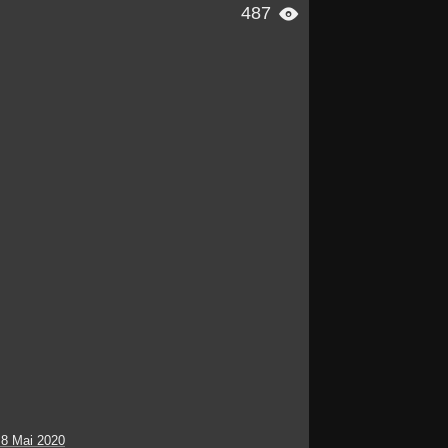
487

 8 Mai 2020