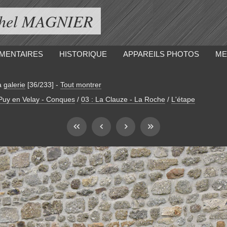
ichel MAGNIER
MENTAIRES
HISTORIQUE
APPAREILS PHOTOS
ME
a
galerie
[36/233]
-
Tout montrer
 Puy en Velay - Conques
/
03 : La Clauze - La Roche
/
L'étape