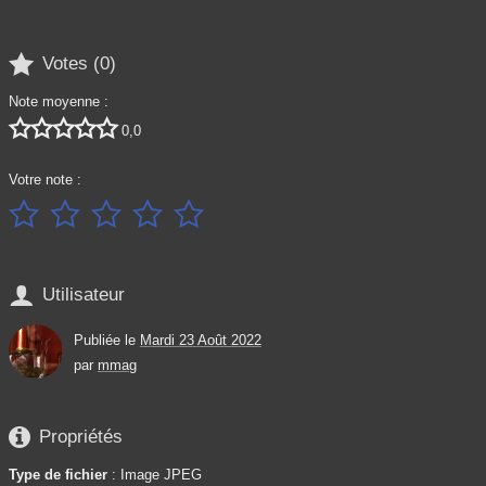

Votes (
0
)
Note moyenne :





0,0
Votre note :






Utilisateur
Publiée le
Mardi 23 Août 2022
par
mmag

Propriétés
Type de fichier
: Image JPEG