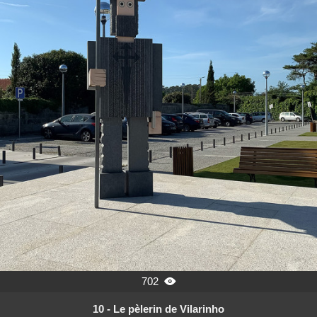
702

10 - Le pèlerin de Vilarinho