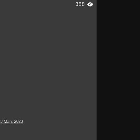
388

 3 Mars 2023