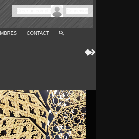
Créer un compte
Connexion
MBRES
CONTACT


