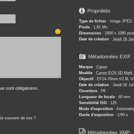

Propriétés
Type de fichier
: Image JPEG
Poids
: 1,81 Mo
🙂
Dimensions
: 1800 x 1080 pixe
Date de création
:
Jeudi 26 Ja

Métadonnées EXIF
Marque
:
Canon
Modèle
:
Canon EOS 5D Mark I
Objectif
: EF24-70mm f/2.8L 
Date de création
: Jeudi 26 Jan
e sont obligatoires.
Ouverture
: f/8
Longueur de focale
: 60 mm
Sensibilité ISO
: 125
Mode d'exposition
: Automati
Durée d'exposition
: 1/80 s
Se souvenir de moi ?

Métadonnées XMP