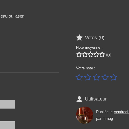
'eau ou laser.

Votes (
0
)
Note moyenne :





0,0
Votre note :






Utilisateur
Publiée le
Vendredi
par
mmag