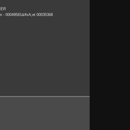
IER
om - 00049581&#xA;et 00035368