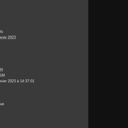
ls
nvier 2023
II
USM
vier 2023 à 14:37:01
que